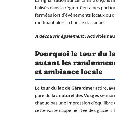
La signalisation sur certains tronçons n
balisés dans la région. Certaines port
fermées lors d’événements locaux ou de
modifiant alors la boucle classique.
A découvrir également :
Activités nau
Pourquoi le tour du l
autant les randonneur
et ambiance locale
Le
tour du lac de Gérardmer
attire, ava
pure du
lac naturel des Vosges
se mari
chaque pas une impression d’équilibre 
cette vaste nappe héritée des glaciers,