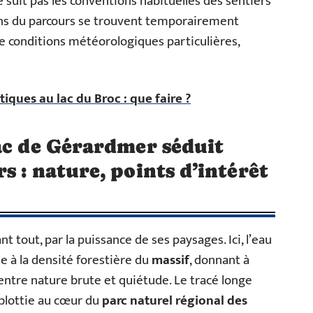
e suit pas les conventions habituelles des sentiers
ions du parcours se trouvent temporairement
 conditions météorologiques particulières,
tiques au lac du Broc : que faire ?
ac de Gérardmer séduit
s : nature, points d’intérêt
nt tout, par la puissance de ses paysages. Ici, l’eau
e à la densité forestière du
massif
, donnant à
entre nature brute et quiétude. Le tracé longe
 blottie au cœur du
parc naturel régional des