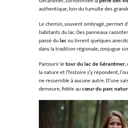
Gérardmer, surnommée la
perle des V
authentique, loin du tumulte des grande
Le chemin, souvent ombragé, permet d’
habitants du lac. Des panneaux raconte
passé du
lac
ou livrent quelques anecdo
dans la tradition régionale, conjugue si
Parcourir le
tour du lac de Gérardmer
,
la nature et l’histoire s’y répondent, l’
ne ressemble à aucune autre. D’une saison
demeure, fidèle au
cœur du parc natur