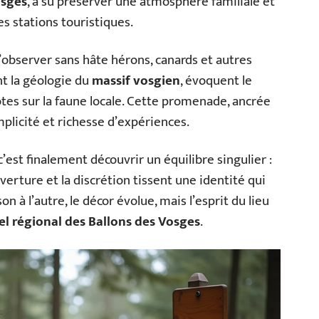
osges
, a su préserver une atmosphère familiale et
s stations touristiques.
observer sans hâte hérons, canards et autres
nt la géologie du
massif vosgien
, évoquent le
tes sur la faune locale. Cette promenade, ancrée
mplicité et richesse d’expériences.
 c’est finalement découvrir un équilibre singulier :
ouverture et la discrétion tissent une identité qui
 à l’autre, le décor évolue, mais l’esprit du lieu
el régional des Ballons des Vosges
.