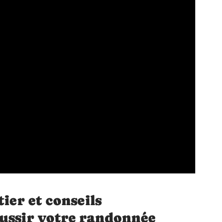
tier et conseils
éussir votre randonnée