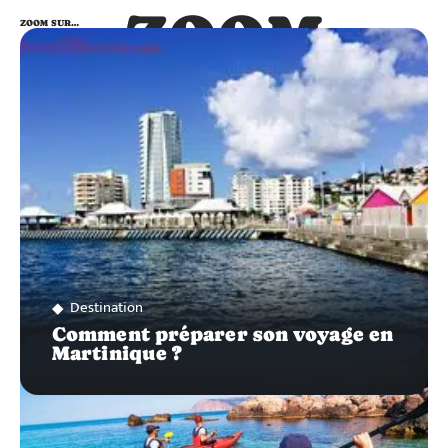
ZOOM
ZOOM SUR…
SUR…
Destination
Comment préparer son voyage en
Martinique ?