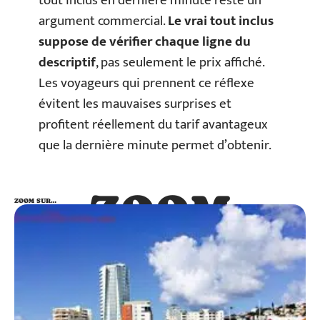
tout inclus en dernière minute reste un
argument commercial.
Le vrai tout inclus
suppose de vérifier chaque ligne du
descriptif
, pas seulement le prix affiché.
Les voyageurs qui prennent ce réflexe
évitent les mauvaises surprises et
profitent réellement du tarif avantageux
que la dernière minute permet d’obtenir.
ZOOM
ZOOM SUR…
SUR…