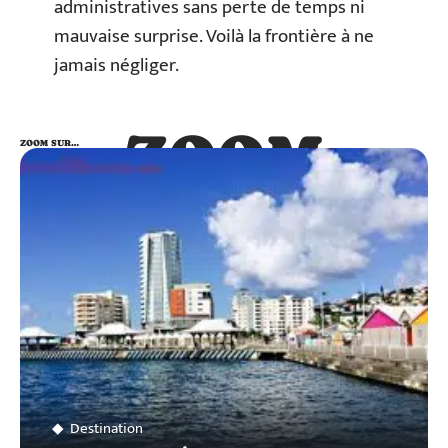
administratives sans perte de temps ni
mauvaise surprise. Voilà la frontière à ne
jamais négliger.
ZOOM
ZOOM SUR…
SUR…
Destination