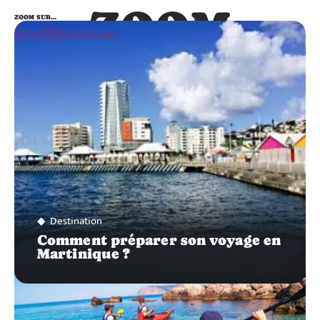
ZOOM
ZOOM SUR…
SUR…
Destination
Comment préparer son voyage en
Martinique ?