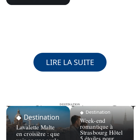
LIRE LA SUITE
DESTINATION
DESTINATION
Destination
Destination
Week-end
romantique à
Lavalette Malte
Strasbourg Hôtel
en croisière : que
5 étoiles pour