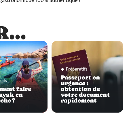
 gastronomique 100% authentique !
R…
…
Préparatifs
Passeport en
eils
urgence :
ent faire
obtention de
ayak en
votre document
che ?
rapidement