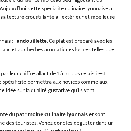
bitude d’utiliser ce morceau peu ragoûtant du
ujourd’hui, cette spécialité culinaire lyonnaise a
a texture croustillante à l’extérieur et moelleuse
ais : l’
andouillette
. Ce plat est préparé avec les
blanc et aux herbes aromatiques locales telles que
ar leur chiffre allant de 1 à 5 : plus celui-ci est
ette spécificité permettra aux novices comme aux
 idée sur la qualité gustative qu’ils vont
ante du
patrimoine culinaire lyonnais
et sont
e des touristes. Venez donc les déguster dans un