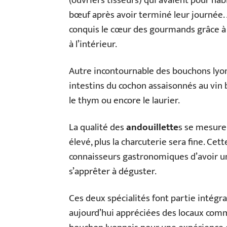
(ouvriers tisseurs) qui avaient pour ha
bœuf après avoir terminé leur journée. A
conquis le cœur des gourmands grâce à s
à l’intérieur.
Autre incontournable des bouchons lyonn
intestins du cochon assaisonnés au vin 
le thym ou encore le laurier.
La qualité des
andouillette
s se mesure p
élevé, plus la charcuterie sera fine. C
connaisseurs gastronomiques d’avoir une
s’apprêter à déguster.
Ces deux spécialités font partie intégr
aujourd’hui appréciées des locaux comm