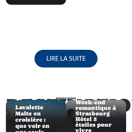
LIRE LA SUITE
Destination
Destination
DESTINATI
DESTINATION
Week-end
Lavalette
romantique à
Malte en
Strasbourg
Hôtel 5
croisière :
étoiles pour
que voir en
vivre