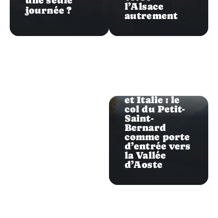
une seule
l’Alsace
journée ?
autrement
Destination
Week-end
entre France
et Italie : le
col du Petit-
Saint-
Bernard
comme porte
d’entrée vers
la Vallée
d’Aoste