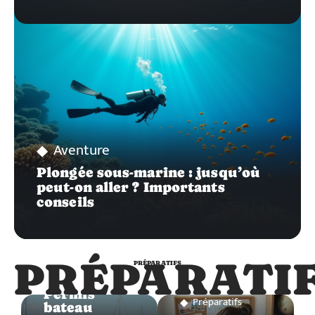
Aventure
Plongée sous-marine : jusqu’où
peut-on aller ? Importants
conseils
PRÉPARATI
PRÉPARATIFS
Préparatifs
Permis
Préparatifs
bateau