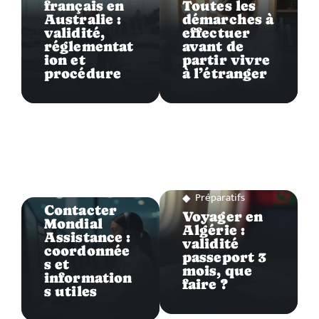
français en
Toutes les
Australie :
démarches à
validité,
effectuer
réglementat
avant de
ion et
partir vivre
procédure
à l’étranger
Préparatifs
Préparatifs
Contacter
Voyager en
Mondial
Algérie :
Assistance :
validité
coordonnée
passeport 3
s et
mois, que
information
faire ?
s utiles