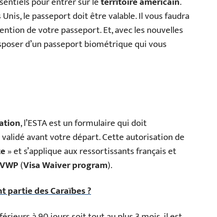
entiels pour entrer sur le
territoire américain
.
Unis, le passeport doit être valable. Il vous faudra
ntion de votre passeport. Et, avec les nouvelles
poser d’un passeport biométrique qui vous
ation
, l’ESTA est un formulaire qui doit
 validé avant votre départ. Cette autorisation de
te
» et s’applique aux ressortissants français et
VWP
(
Visa Waiver program
).
nt partie des Caraïbes ?
rieurs à 90 jours soit tout au plus 3 mois, il est